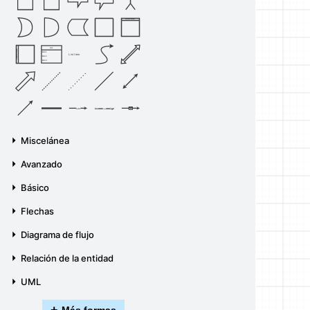
Vertical Container
List
Horizontal Container
Item 1
List Item
Item 2
Item 3
Source
Target
Label
Label
Miscelánea
Avanzado
Básico
Flechas
Diagrama de flujo
Relación de la entidad
UML
+