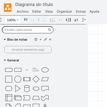
Diagrama sin título
Archivo
Editar
Vista
Organizar
Extras
Ayuda
Bloc de notas
Arrastrar elementos aquí
General
Heading
Text
Lorem ipsum dolor sit amet,
consectetur adipisicing elit, sed
do eiusmod tempor incididunt ut
labore et dolore magna aliqua.