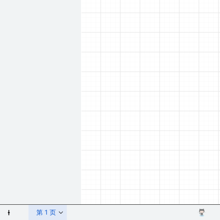
多图形
第 1 页