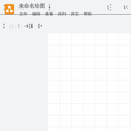
未命名绘图
文件
编辑
查看
排列
其它
帮助
便笺本
把
元
素
拖
至
此
处
通用